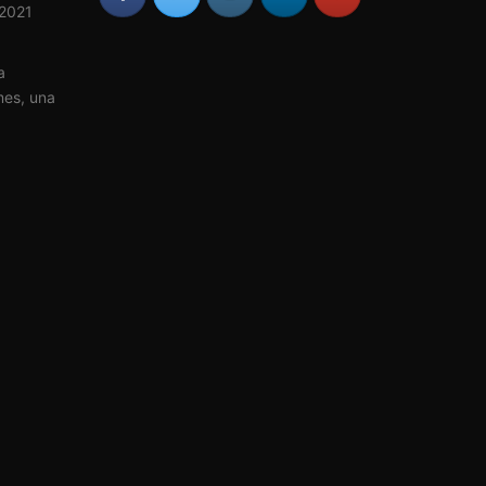
 2021
a
mes, una
a