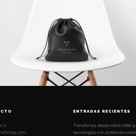
ACTO
ENTRADAS RECIENTES
s a:
Transferteq desarrollará taller 
nsferteq.com
tecnologías con potencial come