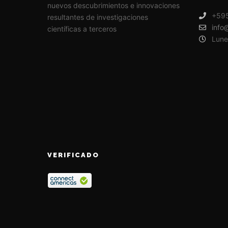
nuevos descubrimientos e innovaciones
+595
resultantes de investigaciones
info
científicas a terceros
Lune
VERIFICADO